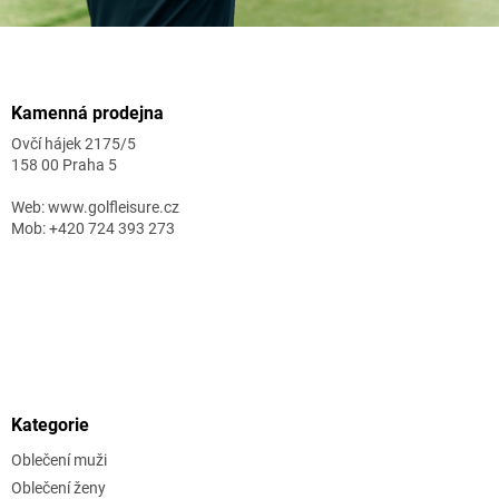
Zápatí
Kamenná prodejna
Ovčí hájek 2175/5
158 00 Praha 5
Web: www.golfleisure.cz
Mob: +420 724 393 273
Kategorie
Oblečení muži
Oblečení ženy