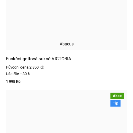
Abacus
Funkční golfová sukně VICTORIA
Původní cena
2 850 Kč
Ušetříte
–30 %
1 995 Kč
Akce
Tip