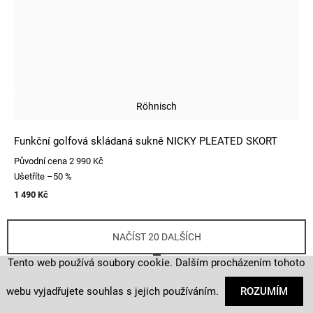
Röhnisch
Funkční golfová skládaná sukně NICKY PLEATED SKORT
Původní cena
2 990 Kč
Ušetříte
–50 %
1 490 Kč
NAČÍST 20 DALŠÍCH
S
Tento web používá soubory cookie. Dalším procházením tohoto
3
1
t
O
r
45
položek celkem
webu vyjadřujete souhlas s jejich používáním.
ROZUMÍM
v
á
l
n
NAHORU