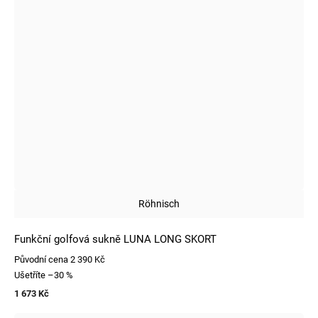
Röhnisch
Funkční golfová sukně LUNA LONG SKORT
Původní cena
2 390 Kč
Ušetříte
–30 %
1 673 Kč