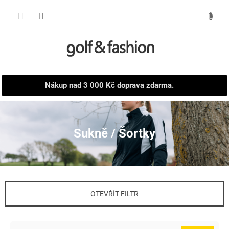
Přejít
NÁKUPNÍ
na
obsah
KOŠÍK
Nákup nad 3 000 Kč doprava zdarma.
Sukně / Šortky
OTEVŘÍT FILTR
V