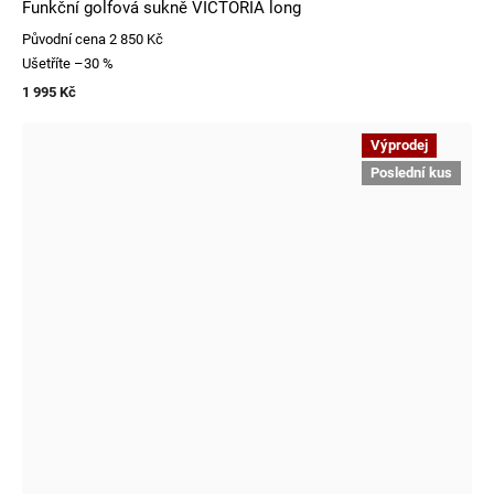
Funkční golfová sukně VICTORIA long
Původní cena
2 850 Kč
Ušetříte
–30 %
1 995 Kč
Výprodej
Poslední kus