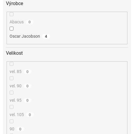
Výrobce
Abacus
0
Oscar Jacobson
4
Velikost
vel. 85
0
vel. 90
0
vel. 95
0
vel. 105
0
90
0