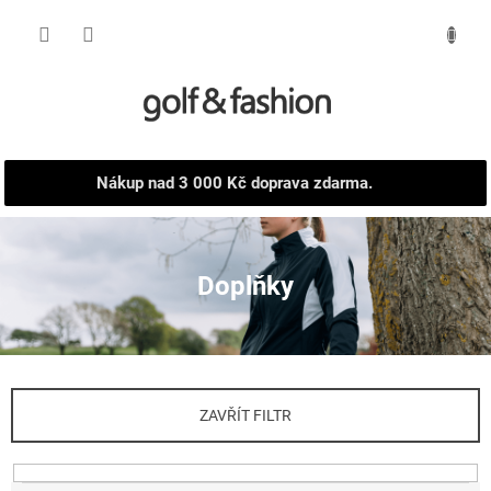
Přejít
NÁKUPNÍ
na
obsah
KOŠÍK
Nákup nad 3 000 Kč doprava zdarma.
Doplňky
ZAVŘÍT FILTR