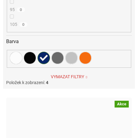
95
0
105
0
Barva
VYMAZAT FILTRY
Položek k zobrazení:
4
V
ý
Akce
p
i
s
p