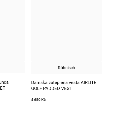
Röhnisch
unda
Dámská zateplená vesta AIRLITE
KET
GOLF PADDED VEST
4 650 Kč