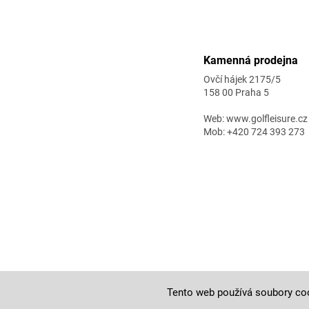
Zápatí
Kamenná prodejna
Ovčí hájek 2175/5
158 00 Praha 5
Web: www.golfleisure.cz
Mob: +420 724 393 273
Copyright 2026
golf-fashion
. Všechna práva vyhrazena.
Tento web používá soubory coo