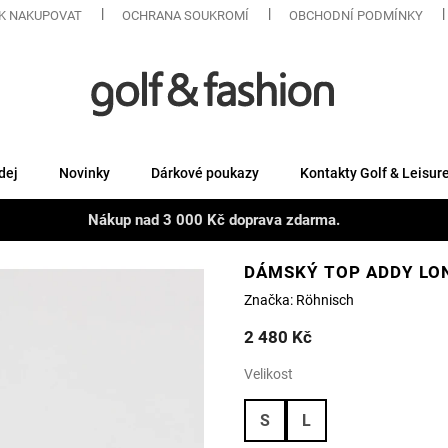
K NAKUPOVAT
OCHRANA SOUKROMÍ
OBCHODNÍ PODMÍNKY
dej
Novinky
Dárkové poukazy
Kontakty Golf & Leisur
Nákup nad 3 000 Kč doprava zdarma.
DÁMSKÝ TOP ADDY LO
Značka:
Röhnisch
2 480 Kč
Velikost
S
L