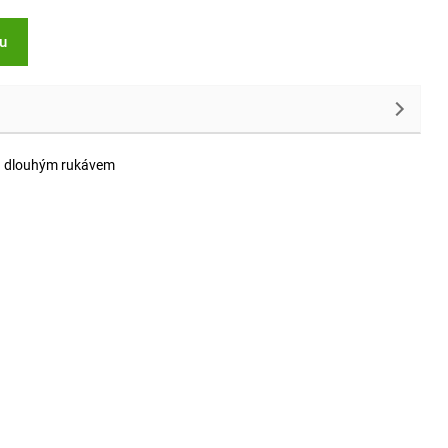
ku
 a dlouhým rukávem