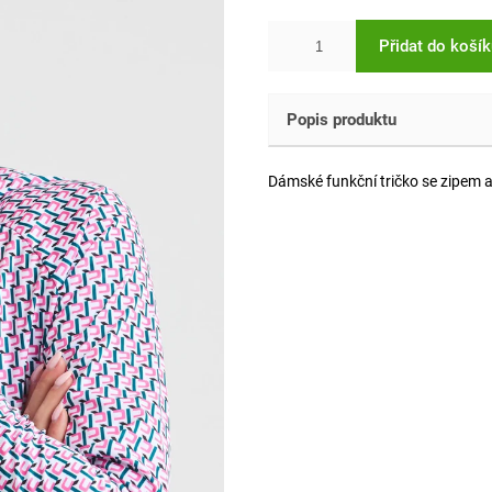
Přidat do koší
Popis produktu
Dámské funkční tričko se zipem