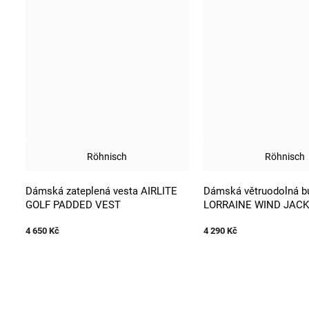
Röhnisch
Röhnisch
Dámská zateplená vesta AIRLITE
Dámská větruodolná b
GOLF PADDED VEST
LORRAINE WIND JAC
4 650 Kč
4 290 Kč