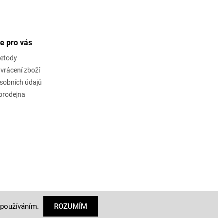
e pro vás
metody
vrácení zboží
sobních údajů
rodejna
Vytvořil Shoptet
a upravil
Štefan Mazáň
 používáním.
ROZUMÍM