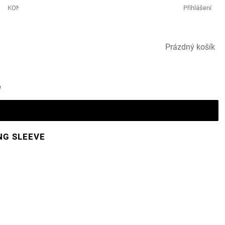
KONTAKTY GOLF & LEISURE
Přihlášení
NÁKUPNÍ
Prázdný košík
KOŠÍK
e
NG SLEEVE