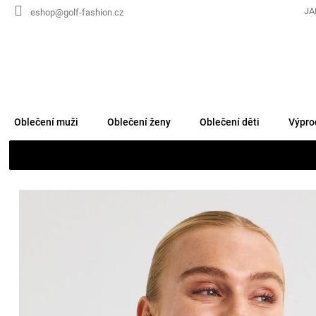
Přejít
JA
eshop@golf-fashion.cz
na
obsah
Oblečení muži
Oblečení ženy
Oblečení děti
Výpro