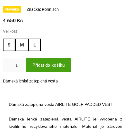
Značka:
Röhnisch
Novinka
4 650 Kč
Velikost
S
M
L
Přidat do košíku
Dámská lehká zateplená vesta
Dámská zateplená vesta AIRLITE GOLF PADDED VEST
Dámská lehká zateplená vesta AIRLITE je vyrobena z
kvalitního recyklovaného materiálu. Materiál je zároveň