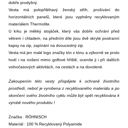
dobře prodyšný.
Vesta má polopřiléhavý ženský střih, prošívání do
horizontálních panelů, které jsou vyplněny recyklovaným
materiálem Thermolite.
U krku je měkký stojáček, který vás dobře ochrání před
větrem i chladem, na předním díle jsou dvě skryté postranní
kapsy na zip,
zapínání na dvoucestný zip.
Vesta má jen malé logo značky tón v tónu a výborně se proto
hodí i na nošení mimo golfové hřiště, oceníte ji i při dalších
volnočasových aktivitách,
na cestách a na dovolené.
Zakoupením této vesty přispějete k ochraně životního
prostředí, neboť je vyrobena z recyklovaného materiálu
a po
skončení svého životního cyklu může být opět recyklována k
výrobě nového produktu !
Značka : RÖHNISCH
Materiál : 100 % Recyklovaný Polyamide