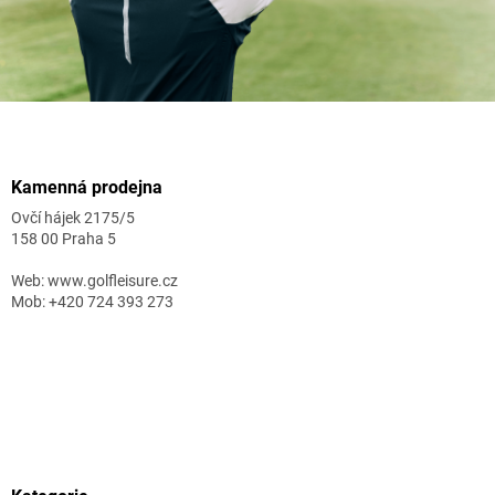
Zápatí
Kamenná prodejna
Ovčí hájek 2175/5
158 00 Praha 5
Web: www.golfleisure.cz
Mob: +420 724 393 273