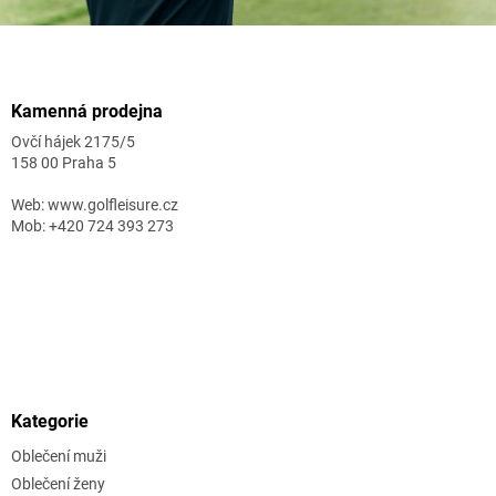
Zápatí
Kamenná prodejna
Ovčí hájek 2175/5
158 00 Praha 5
Web: www.golfleisure.cz
Mob: +420 724 393 273
Kategorie
Oblečení muži
Oblečení ženy