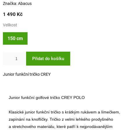
Značka:
Abacus
1 490 Kč
Velikost
150 cm
Přidat do košíku
Junior funkční tričko CREY
Junior funkční golfové tričko CREY POLO
Klasické junior funkční tričko s krátkým rukávem a límečkem,
zapínání na knoflíčky. Tričko z velmi lehkého prodyšného
a stretchového materiálu, které patří k nejprodávanějším