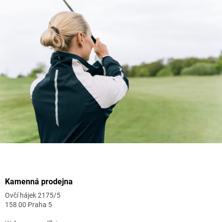
Zápatí
Kamenná prodejna
Ovčí hájek 2175/5
158 00 Praha 5