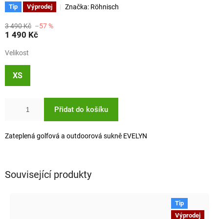
Značka:
Röhnisch
Tip
Výprodej
3 490 Kč
–57 %
1 490 Kč
Velikost
XS
Přidat do košíku
Zateplená golfová a outdoorová sukně EVELYN
Související produkty
Tip
Výprodej