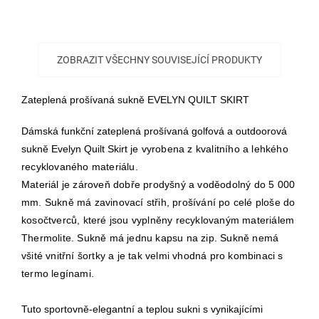
ZOBRAZIT VŠECHNY SOUVISEJÍCÍ PRODUKTY
Zateplená prošívaná sukně EVELYN QUILT SKIRT
Dámská funkční zateplená prošívaná golfová a outdoorová
sukně Evelyn Quilt Skirt
je vyrobena z kvalitního a lehkého
recyklovaného materiálu.
Materiál je zároveň dobře prodyšný
a voděodolný do 5 000
mm. Sukně má zavinovací střih, prošívání po celé ploše do
kosočtverců, které jsou vyplněny recyklovaným
materiálem
Thermolite. Sukně má jednu kapsu na zip. Sukně nemá
všité vnitřní šortky a je tak velmi vhodná pro kombinaci s
termo legínami.
Tuto sportovně-elegantní a teplou sukni s vynikajícími