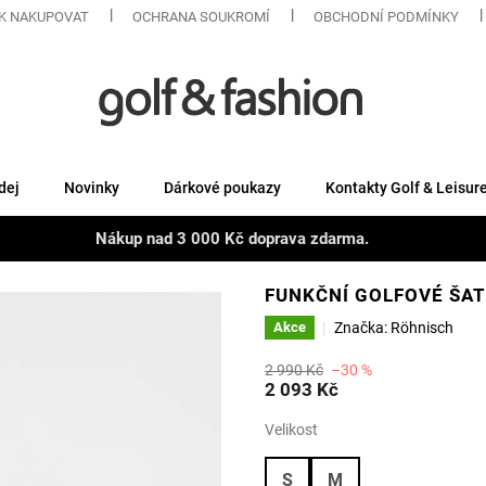
K NAKUPOVAT
OCHRANA SOUKROMÍ
OBCHODNÍ PODMÍNKY
dej
Novinky
Dárkové poukazy
Kontakty Golf & Leisur
Nákup nad 3 000 Kč doprava zdarma.
FUNKČNÍ GOLFOVÉ ŠAT
Značka:
Röhnisch
Akce
2 990 Kč
–30 %
2 093 Kč
Velikost
S
M