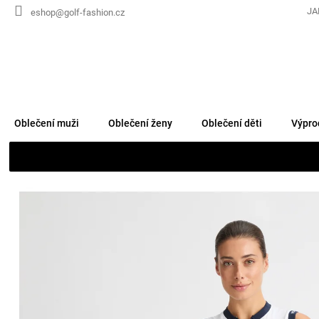
Přejít
JA
eshop@golf-fashion.cz
na
obsah
Oblečení muži
Oblečení ženy
Oblečení děti
Výpro