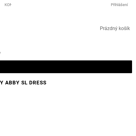
KONTAKTY GOLF & LEISURE
Přihlášení
NÁKUPNÍ
Prázdný košík
KOŠÍK
e
Y ABBY SL DRESS