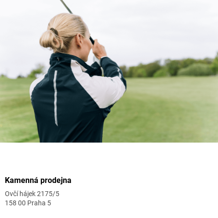
Zápatí
Kamenná prodejna
Ovčí hájek 2175/5
158 00 Praha 5