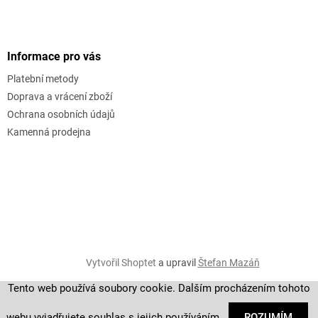
Informace pro vás
Platební metody
Doprava a vrácení zboží
Ochrana osobních údajů
Kamenná prodejna
Vytvořil Shoptet
a upravil
Štefan Mazáň
Tento web používá soubory cookie. Dalším procházením tohoto
Copyright 2026
golf-fashion
. Všechna práva vyhrazena.
webu vyjadřujete souhlas s jejich používáním.
ROZUMÍM