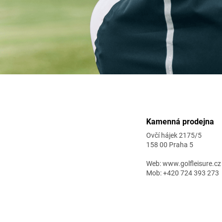
Zápatí
Kamenná prodejna
Ovčí hájek 2175/5
158 00 Praha 5
Web: www.golfleisure.cz
Mob: +420 724 393 273