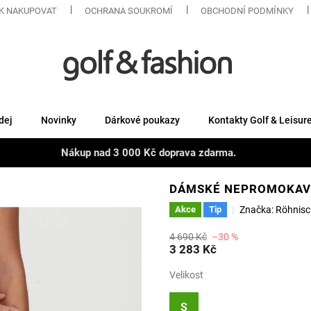
K NAKUPOVAT
OCHRANA SOUKROMÍ
OBCHODNÍ PODMÍNKY
dej
Novinky
Dárkové poukazy
Kontakty Golf & Leisur
Nákup nad 3 000 Kč doprava zdarma.
DÁMSKÉ NEPROMOKAV
Značka:
Röhnisc
Akce
Tip
4 690 Kč
–30 %
3 283 Kč
Velikost
S