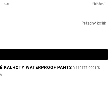
KONTAKTY GOLF & LEISURE
Přihlášení
NÁKUPNÍ
Prázdný košík
KOŠÍK
e
É KALHOTY WATERPROOF PANTS
R 110177-0001/S
h