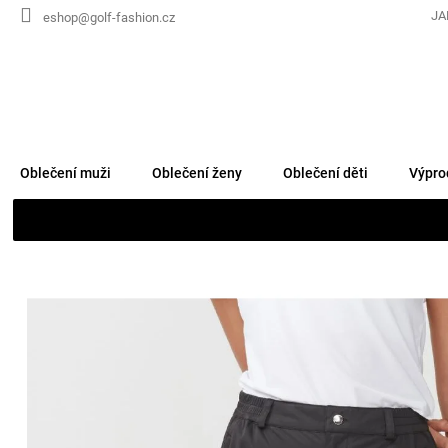
Přejít
JA
eshop@golf-fashion.cz
na
obsah
Oblečení muži
Oblečení ženy
Oblečení děti
Výpro