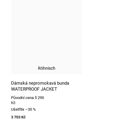
Röhnisch
Dámská nepromokavá bunda
WATERPROOF JACKET
Původní cena
5 290
Kč
Ušetříte
–30 %
3 703 Kč