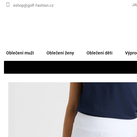
Přejít
JA
eshop@golf-fashion.cz
na
obsah
Oblečení muži
Oblečení ženy
Oblečení děti
Výpro