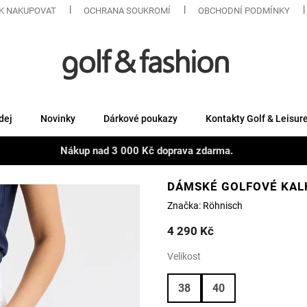
K NAKUPOVAT
OCHRANA SOUKROMÍ
OBCHODNÍ PODMÍNKY
dej
Novinky
Dárkové poukazy
Kontakty Golf & Leisur
Nákup nad 3 000 Kč doprava zdarma.
DÁMSKÉ GOLFOVÉ KAL
Značka:
Röhnisch
4 290 Kč
Velikost
38
40