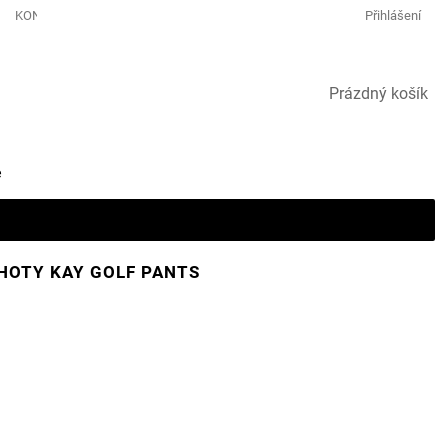
KONTAKTY GOLF & LEISURE
Přihlášení
NÁKUPNÍ
Prázdný košík
KOŠÍK
e
HOTY KAY GOLF PANTS