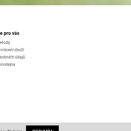
e pro vás
metody
vrácení zboží
sobních údajů
rodejna
Vytvořil Shoptet
a upravil
Štefan Mazáň