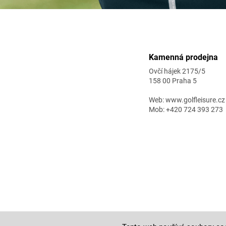
Zápatí
Kamenná prodejna
Ovčí hájek 2175/5
158 00 Praha 5
Web: www.golfleisure.cz
Mob: +420 724 393 273
Copyright 2026
golf-fashion
. Všechna práva vyhrazena.