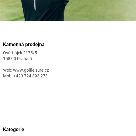
Zápatí
Kamenná prodejna
Ovčí hájek 2175/5
158 00 Praha 5
Web: www.golfleisure.cz
Mob: +420 724 393 273
Kategorie