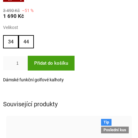
3 490 Kč
–51 %
1 690 Kč
Velikost
34
44
Přidat do košíku
Dámské funkční golfové kalhoty
Související produkty
Tip
Poslední kus