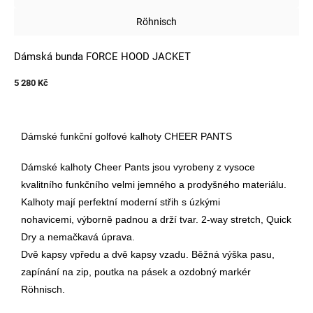
Röhnisch
Dámská bunda FORCE HOOD JACKET
5 280 Kč
Dámské funkční golfové kalhoty CHEER PANTS
Dámské kalhoty Cheer Pants jsou vyrobeny z vysoce
kvalitního funkčního
velmi jemného a prodyšného materiálu.
Kalhoty mají perfektní moderní střih s úzkými
nohavicemi,
výborně padnou a drží tvar. 2-way stretch, Quick
Dry a nemačkavá úprava.
Dvě kapsy vpředu a dvě kapsy vzadu. Běžná výška pasu,
zapínání na zip, poutka na pásek a ozdobný markér
Röhnisch.