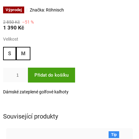
Značka:
Röhnisch
Výprodej
2 850 Kč
–51 %
1 390 Kč
Velikost
S
M
Přidat do košíku
Dámské zateplené golfové kalhoty
Související produkty
Tip