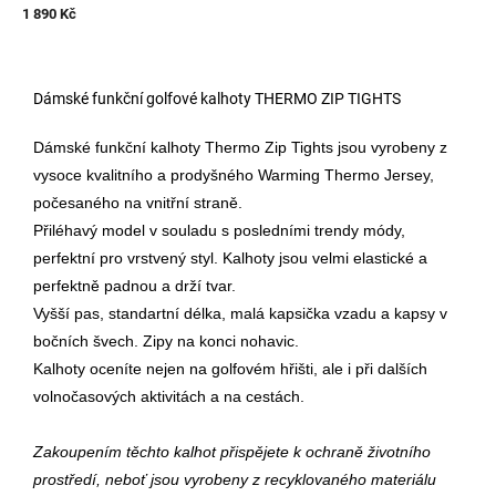
1 890 Kč
Dámské funkční golfové kalhoty THERMO ZIP TIGHTS
Dámské funkční kalhoty Thermo Zip Tights jsou vyrobeny z
vysoce kvalitního a prodyšného Warming Thermo Jersey,
počesaného na vnitřní straně.
Přiléhavý model v souladu s posledními trendy módy,
perfektní pro vrstvený styl. Kalhoty jsou velmi elastické a
perfektně padnou a drží tvar.
Vyšší pas, standartní délka, malá kapsička vzadu a kapsy v
bočních švech. Zipy na konci nohavic.
Kalhoty oceníte nejen na golfovém hřišti, ale i při dalších
volnočasových aktivitách a na cestách.
Zakoupením těchto kalhot přispějete k ochraně životního
prostředí, neboť jsou vyrobeny z recyklovaného materiálu