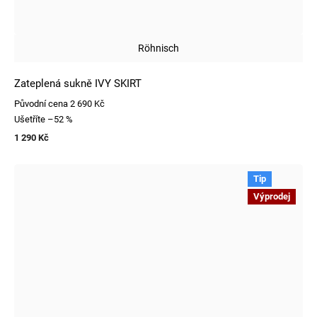
Röhnisch
Zateplená sukně IVY SKIRT
Původní cena
2 690 Kč
Ušetříte
–52 %
1 290 Kč
Tip
Výprodej