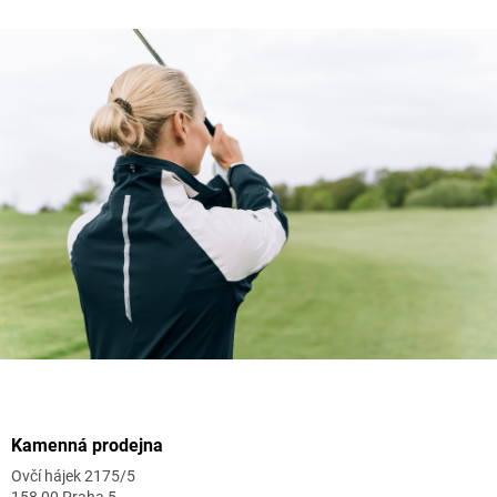
Zápatí
Kamenná prodejna
Ovčí hájek 2175/5
158 00 Praha 5