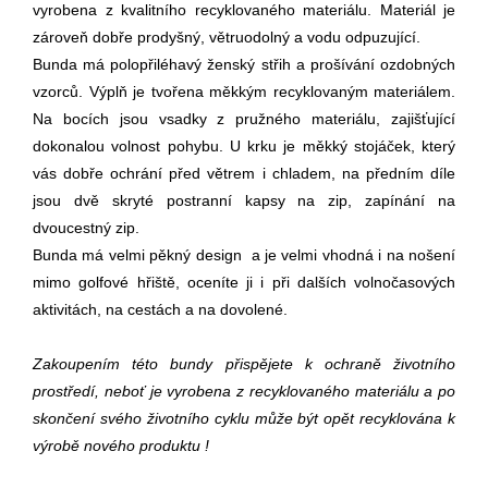
vyrobena z kvalitního recyklovaného materiálu. Materiál je
zároveň dobře prodyšný, větruodolný a vodu odpuzující.
Bunda má polopřiléhavý ženský střih a prošívání ozdobných
vzorců. Výplň je tvořena měkkým recyklovaným materiálem.
Na bocích jsou vsadky z pružného materiálu, zajišťující
dokonalou volnost pohybu.
U krku je měkký stojáček, který
vás dobře ochrání před větrem i chladem, na předním díle
jsou dvě skryté postranní kapsy na zip,
zapínání na
dvoucestný zip.
Bunda má velmi pěkný design a je velmi vhodná i na nošení
mimo golfové hřiště, oceníte ji i při dalších volnočasových
aktivitách,
na cestách a na dovolené.
Zakoupením této bundy přispějete k ochraně životního
prostředí, neboť je vyrobena z recyklovaného materiálu
a po
skončení svého životního cyklu může být opět recyklována k
výrobě nového produktu !