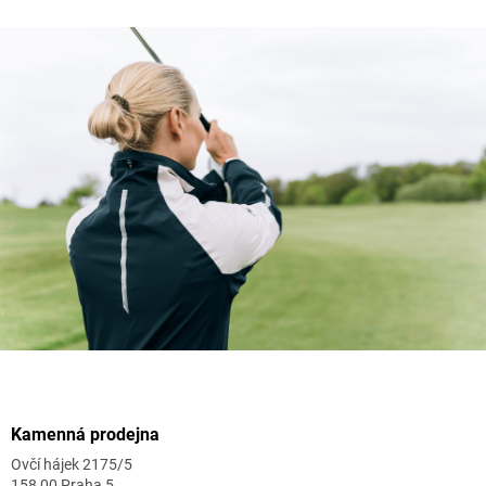
Zápatí
Kamenná prodejna
Ovčí hájek 2175/5
158 00 Praha 5