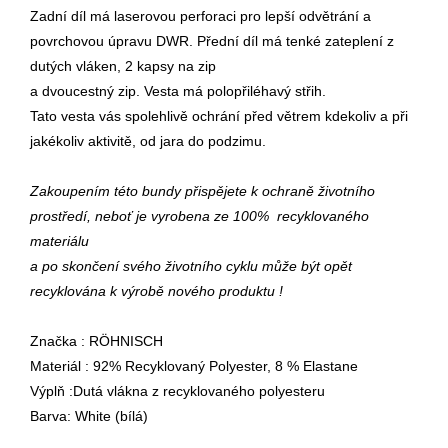
Zadní díl má laserovou perforaci pro lepší odvětrání a
povrchovou úpravu DWR. Přední díl má tenké zateplení z
dutých vláken, 2 kapsy na zip
a dvoucestný zip. Vesta má polopřiléhavý střih.
Tato vesta vás spolehlivě ochrání před větrem kdekoliv a při
jakékoliv aktivitě, od jara do podzimu.
Zakoupením této bundy přispějete k ochraně životního
prostředí, neboť je vyrobena ze 100% recyklovaného
materiálu
a po skončení svého životního cyklu může být opět
recyklována k výrobě nového produktu !
Značka : RÖHNISCH
Materiál : 92% Recyklovaný Polyester, 8 % Elastane
Výplň :Dutá vlákna z recyklovaného polyesteru
Barva: White (bílá)