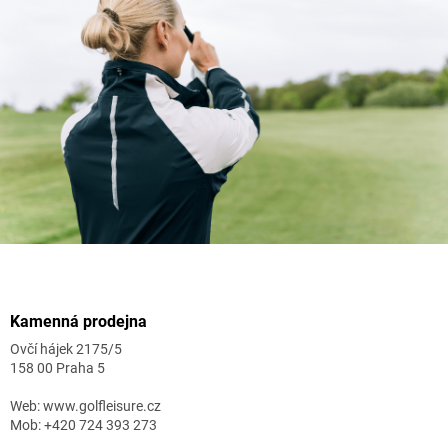
Zápatí
Kamenná prodejna
Ovčí hájek 2175/5
158 00 Praha 5
Web: www.golfleisure.cz
Mob: +420 724 393 273