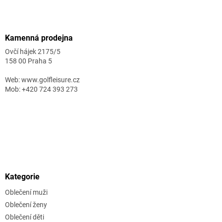
Zápatí
Kamenná prodejna
Ovčí hájek 2175/5
158 00 Praha 5
Web: www.golfleisure.cz
Mob: +420 724 393 273
Kategorie
Oblečení muži
Oblečení ženy
Oblečení děti