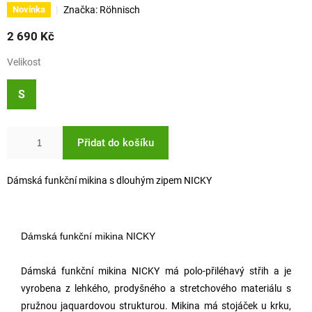
Značka:
Röhnisch
Novinka
2 690 Kč
Velikost
S
Přidat do košíku
Dámská funkční mikina s dlouhým zipem NICKY
Dámská funkční mikina NICKY
Dámská funkční mikina NICKY má polo-přiléhavý střih a je
vyrobena z lehkého, prodyšného a stretchového materiálu s
pružnou jaquardovou strukturou.
Mikina má stojáček u krku,