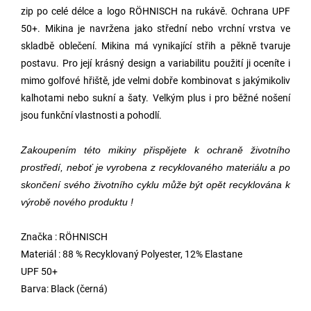
zip po celé délce a logo RÖHNISCH na rukávě. Ochrana UPF
50+.
Mikina je navržena jako střední nebo vrchní vrstva ve
skladbě oblečení. Mikina má vynikající střih a pěkně tvaruje
postavu.
Pro její krásný design a variabilitu použití ji oceníte i
mimo golfové hřiště, jde velmi dobře kombinovat s jakýmikoliv
kalhotami nebo sukní a šaty. Velkým plus i pro běžné nošení
jsou funkční vlastnosti a pohodlí.
Zakoupením této mikiny přispějete k ochraně životního
prostředí, neboť je vyrobena z recyklovaného materiálu
a po
skončení svého životního cyklu může být opět recyklována k
výrobě nového produktu !
Značka : RÖHNISCH
Materiál : 88 % Recyklovaný Polyester, 12% Elastane
UPF 50+
Barva: Black (černá)