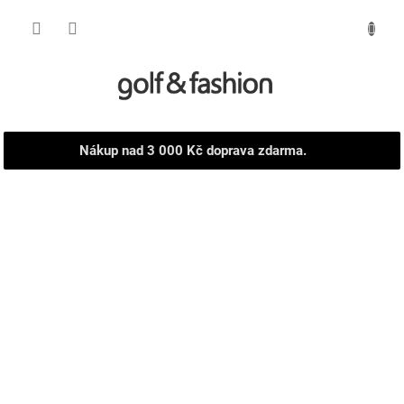
Přejít
NÁKUPNÍ
na
obsah
KOŠÍK
Nákup nad 3 000 Kč doprava zdarma.