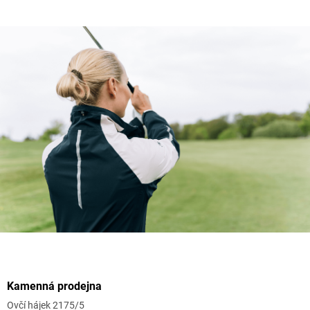
Zápatí
Kamenná prodejna
Ovčí hájek 2175/5