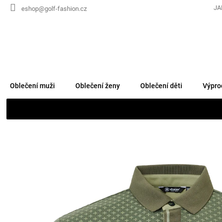
Přejít
JA
eshop@golf-fashion.cz
na
obsah
Oblečení muži
Oblečení ženy
Oblečení děti
Výpro