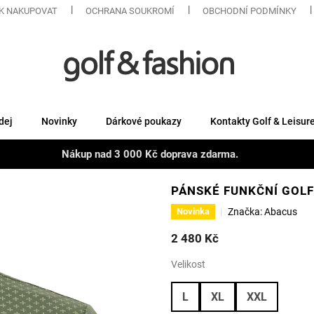
K NAKUPOVAT
OCHRANA SOUKROMÍ
OBCHODNÍ PODMÍNKY
dej
Novinky
Dárkové poukazy
Kontakty Golf & Leisur
Nákup nad 3 000 Kč doprava zdarma.
PÁNSKÉ FUNKČNÍ GOL
Značka:
Abacus
Novinka
2 480 Kč
Velikost
L
XL
XXL