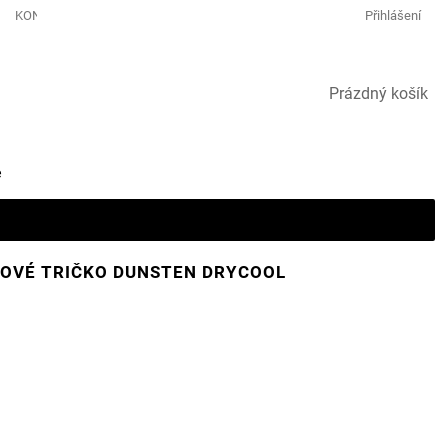
KONTAKTY GOLF & LEISURE
Přihlášení
NÁKUPNÍ
Prázdný košík
KOŠÍK
e
FOVÉ TRIČKO DUNSTEN DRYCOOL