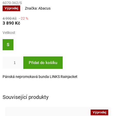
6070-362/S
Značka:
Abacus
Výprodej
4 990 Kč
–22 %
3 890 Kč
Velikost
S
Přidat do košíku
Pánská nepromokavá bunda LINKS Rainjacket
Související produkty
Výprodej