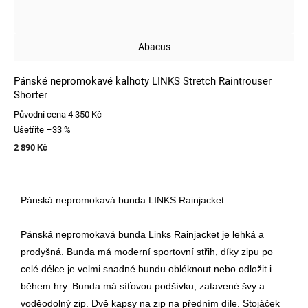
Abacus
Pánské nepromokavé kalhoty LINKS Stretch Raintrouser
Shorter
Původní cena
4 350 Kč
Ušetříte
–33 %
2 890 Kč
Pánská nepromokavá bunda LINKS Rainjacket
Pánská nepromokavá bunda Links Rainjacket je lehká a
prodyšná.
Bunda má moderní sportovní střih, díky zipu po
celé délce je velmi snadné bundu obléknout nebo odložit i
během hry. Bunda má síťovou podšívku, zatavené švy
a
voděodolný zip. Dvě kapsy na zip na předním díle. Stojáček