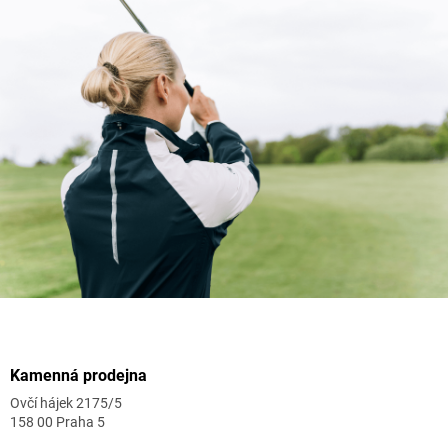
Zápatí
Kamenná prodejna
Ovčí hájek 2175/5
158 00 Praha 5