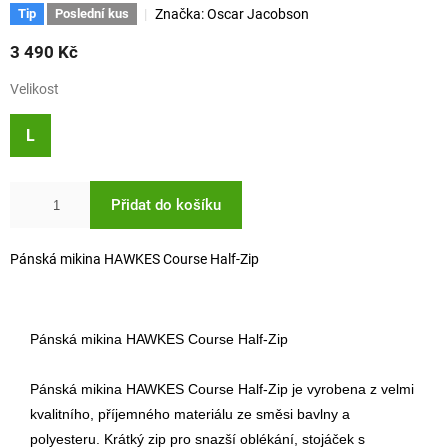
Značka:
Oscar Jacobson
Tip
Poslední kus
3 490 Kč
Velikost
L
Přidat do košíku
Pánská mikina HAWKES Course Half-Zip
Pánská mikina HAWKES Course Half-Zip
P
ánská mikina HAWKES Course Half-Zip je vyrobena z velmi
kvalitního, příjemného materiálu ze směsi bavlny a
polyesteru.
Krátký zip pro snazší oblékání, stojáček s