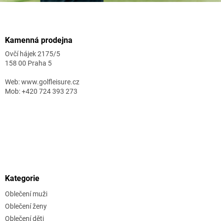
Zápatí
Kamenná prodejna
Ovčí hájek 2175/5
158 00 Praha 5
Web: www.golfleisure.cz
Mob: +420 724 393 273
Kategorie
Oblečení muži
Oblečení ženy
Oblečení děti