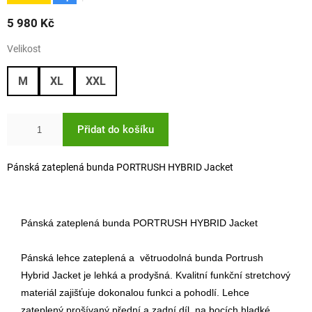
5 980 Kč
Velikost
M
XL
XXL
Přidat do košíku
Pánská zateplená bunda PORTRUSH HYBRID Jacket
Pánská zateplená bunda PORTRUSH HYBRID Jacket
Pánská lehce zateplená a větruodolná bunda Portrush
Hybrid Jacket je lehká a prodyšná. Kvalitní funkční stretchový
materiál zajišťuje dokonalou funkci a pohodlí. Lehce
zateplený prošívaný přední a zadní díl, na bocích hladké