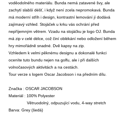
voděodolného materiálu. Bunda nemá zatavené švy, ale
zachytí slabší déšť, i když není zcela nepromokavá. Bunda
má moderní střih i design, kontrastní lemování jí dodává
zajímavý vzhled. Stojáček u krku vás ochrání před
nepříjemným větrem. Vzadu na stojáčku je logo OJ. Bunda
má zip v celé délce, což činí oblékání nebo odložení během
hry mimořádně snadné. Dvě kapsy na zip.
Vzhledem k velmi pěknému designu a dokonalé funkci
oceníte tuto bundu nejen na golfu, ale i při dalších
volnočasových aktivitách a na cestách.
Tour verze s logem Oscar Jacobson i na předním dílu.
Značka : OSCAR JACOBSON
Materiál : 100% Polyester
Větruodolný, odpuzující vodu, 4-way stretch
Barva: Grey (šedá)