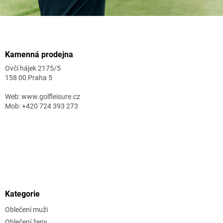
Zápatí
Kamenná prodejna
Ovčí hájek 2175/5
158 00 Praha 5
Web: www.golfleisure.cz
Mob: +420 724 393 273
Kategorie
Oblečení muži
Oblečení ženy